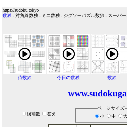
https://sudoku.tokyo
数独
- 対角線数独 - ミニ数独 - ジグソーパズル数独 - スー
侍数独
今日の数独
数独
www.sudokuga
ページサイズ
候補数
答え
小
中