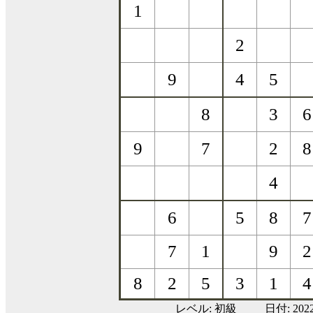
レベル:
初級
日付: 20