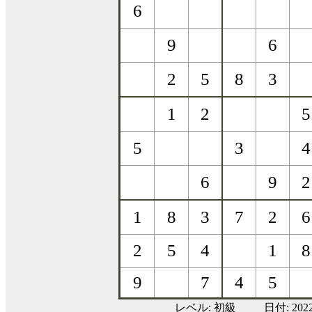
レベル:
初級
日付: 20