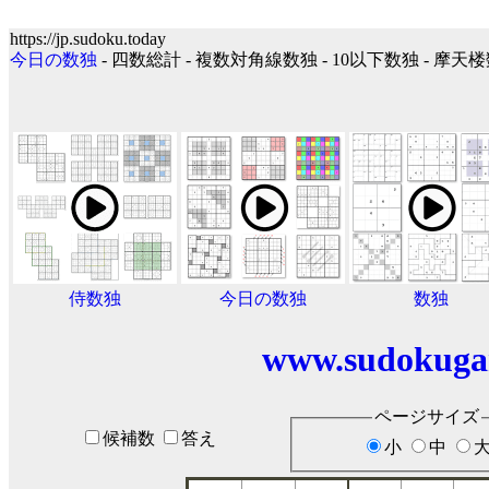
https://jp.sudoku.today
今日の数独
- 四数総計 - 複数対角線数独 - 10以下数独 - 摩天
侍数独
今日の数独
数独
www.sudokuga
ページサイズ
候補数
答え
小
中