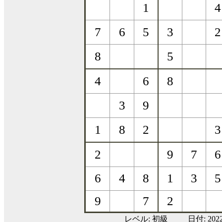
レベル:
初級
日付: 20