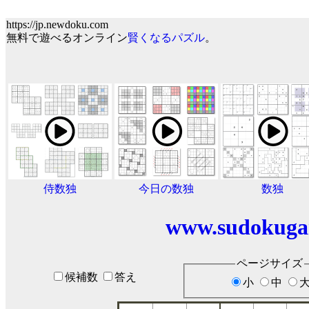
https://jp.newdoku.com
無料で遊べるオンライン
賢くなるパズル
。
侍数独
今日の数独
数独
www.sudokuga
ページサイズ
候補数
答え
小
中