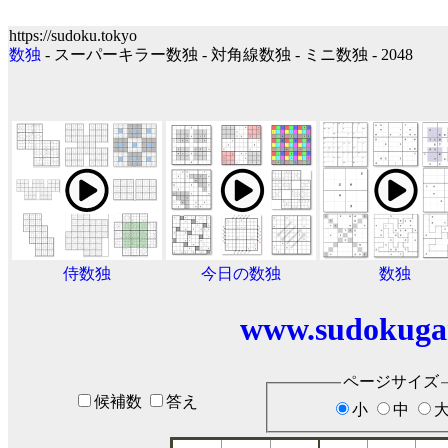
https://sudoku.tokyo
数独
- スーパーキラー数独 - 対角線数独 - ミニ数独 - 2048
侍数独
今日の数独
数独
www.sudokuga
ページサイズ
候補数
答え
小
中