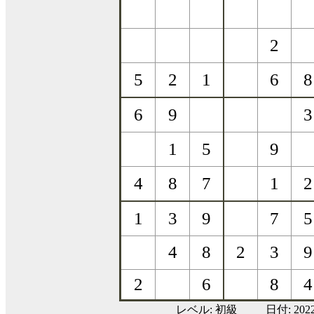
レベル:
初級
日付: 20