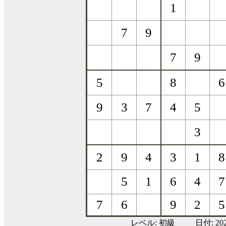
レベル:
初級
日付: 2