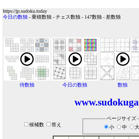
https://jp.sudoku.today
今日の数独
- 乗積数独 - チェス数独 - 147数独 - 差数独
侍数独
今日の数独
数独
www.sudokuga
ページサイズ
候補数
答え
小
中