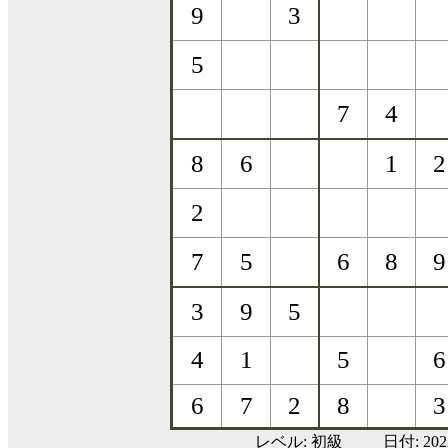
レベル:
初級
日付: 20