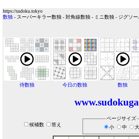
https://sudoku.tokyo
数独
- スーパーキラー数独 - 対角線数独 - ミニ数独 - ジグ
侍数独
今日の数独
数独
www.sudokuga
ページサイズ
候補数
答え
小
中