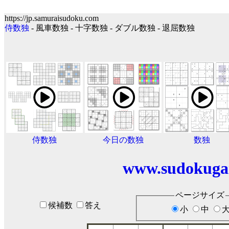
https://jp.samuraisudoku.com
侍数独
- 風車数独 - 十字数独 - ダブル数独 - 退屈数独
侍数独
今日の数独
数独
www.sudokuga
ページサイズ
候補数
答え
小
中