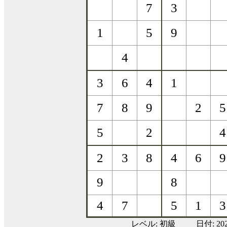
レベル:
初級
日付: 2