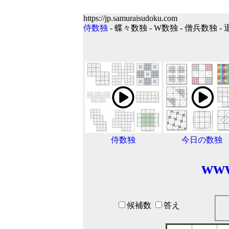
https://jp.samuraisudoku.com
侍数独
- 蝶々数独 - W数独 - 僧兵数独 -
侍数独
今日の数独
www
候補数
答え