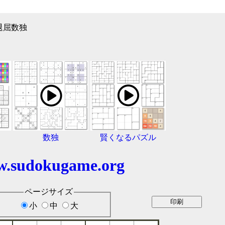
 退屈数独
数独
賢くなるパズル
.sudokugame.org
ページサイズ
小
中
大