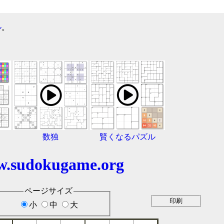
ル
。
数独
賢くなるパズル
.sudokugame.org
ページサイズ
小
中
大