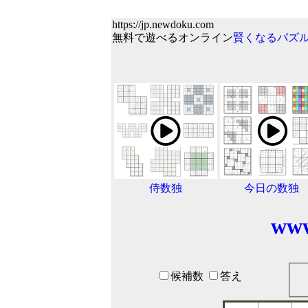
https://jp.newdoku.com
無料で遊べるオンライン
賢くなるパズ
侍数独
今日の数独
www
候補数
答え