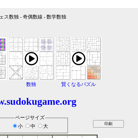
ェス数独 - 奇偶数線 - 数学数独
数独
賢くなるパズル
.sudokugame.org
ページサイズ
小
中
大