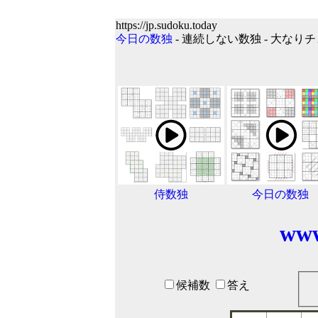
https://jp.sudoku.today
今日の数独
- 連続しない数独 - 大なりチ
侍数独
今日の数独
www
候補数
答え