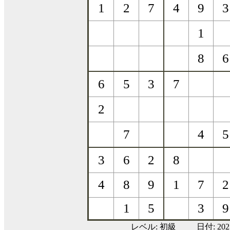
レベル:
初級
日付: 20