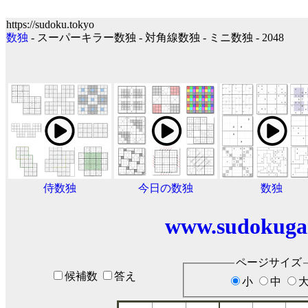
https://sudoku.tokyo
数独
- スーパーキラー数独 - 対角線数独 - ミニ数独 - 2048
侍数独
今日の数独
数独
www.sudokuga
ページサイズ
候補数
答え
小
中