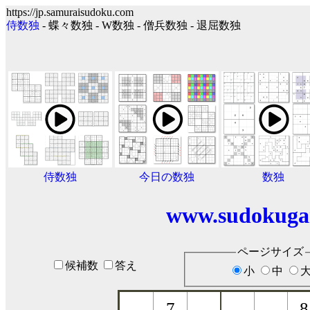
https://jp.samuraisudoku.com
侍数独
- 蝶々数独 - W数独 - 僧兵数独 - 退屈数独
侍数独
今日の数独
数独
www.sudokuga
ページサイズ
候補数
答え
小
中