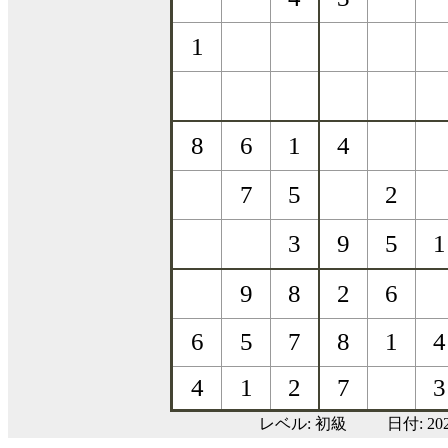
レベル:
初級
日付: 2