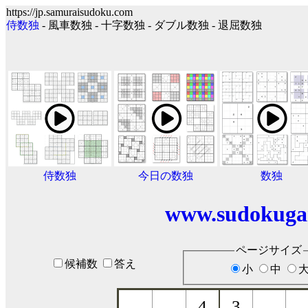
https://jp.samuraisudoku.com
侍数独
- 風車数独 - 十字数独 - ダブル数独 - 退屈数独
侍数独
今日の数独
数独
www.sudokuga
ページサイズ
候補数
答え
小
中