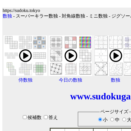
https://sudoku.tokyo
数独
- スーパーキラー数独 - 対角線数独 - ミニ数独 - ジグ
侍数独
今日の数独
数独
www.sudokuga
ページサイズ
候補数
答え
小
中