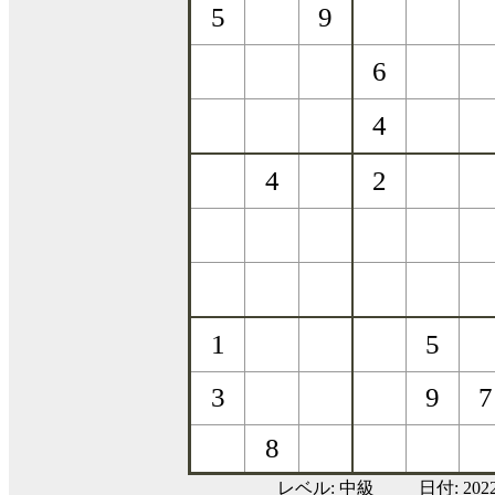
レベル:
中級
日付: 20