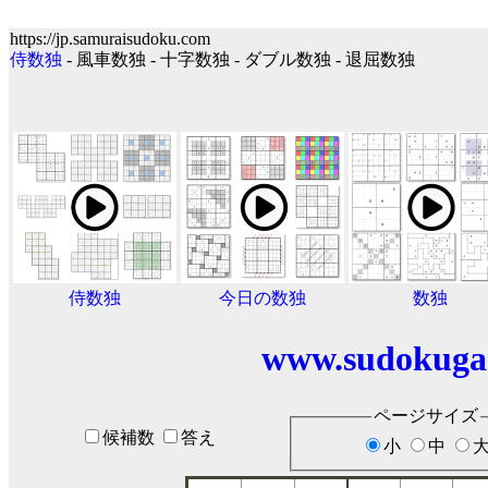
https://jp.samuraisudoku.com
侍数独
- 風車数独 - 十字数独 - ダブル数独 - 退屈数独
侍数独
今日の数独
数独
www.sudokuga
ページサイズ
候補数
答え
小
中