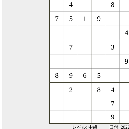
レベル:
中級
日付: 20