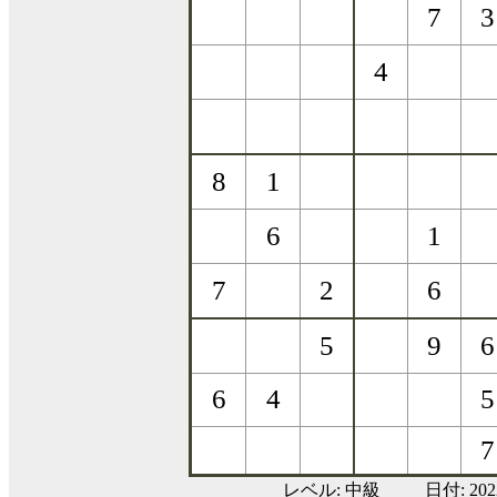
レベル:
中級
日付: 20