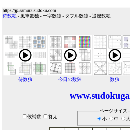
https://jp.samuraisudoku.com
侍数独
- 風車数独 - 十字数独 - ダブル数独 - 退屈数独
侍数独
今日の数独
数独
www.sudokuga
ページサイズ
候補数
答え
小
中