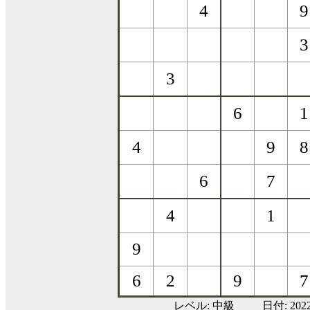
レベル:
中級
日付: 20