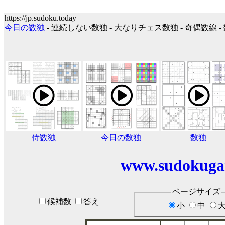
https://jp.sudoku.today
今日の数独
- 連続しない数独 - 大なりチェス数独 - 奇偶数線 -
侍数独
今日の数独
数独
www.sudokuga
ページサイズ
候補数
答え
小
中