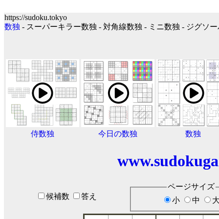
https://sudoku.tokyo
数独
- スーパーキラー数独 - 対角線数独 - ミニ数独 - ジグ
侍数独
今日の数独
数独
www.sudokuga
ページサイズ
候補数
答え
小
中