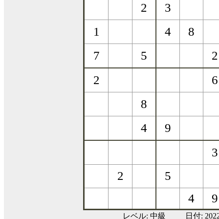
レベル:
中級
日付: 20