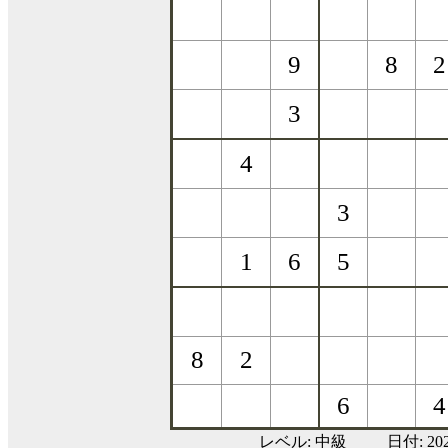
レベル:
中級
日付: 2