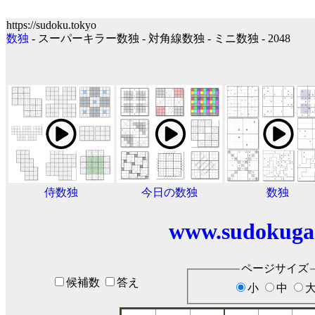
https://sudoku.tokyo
数独
- スーパーキラー数独 - 対角線数独 - ミニ数独 - 2048
侍数独
今日の数独
数独
www.sudokuga
ページサイズ
候補数
答え
小
中