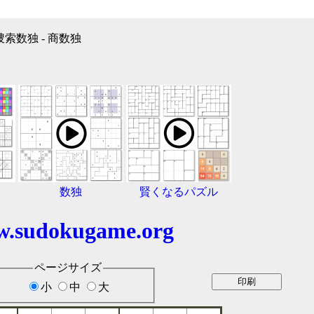
 9捜索数独 - 商数独
数独
賢くなるパズル
.sudokugame.org
ページサイズ
小
中
大