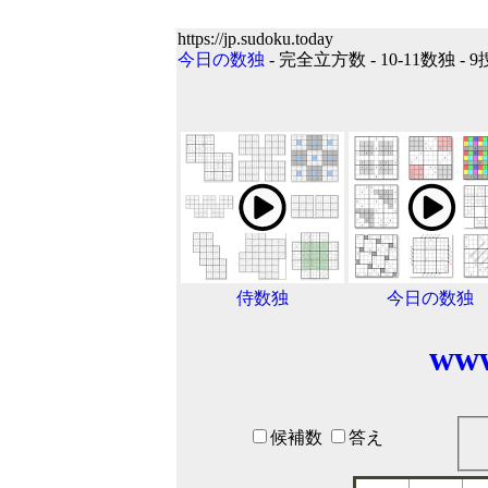
https://jp.sudoku.today
今日の数独
- 完全立方数 - 10‐11数独 -
侍数独
今日の数独
www
候補数
答え