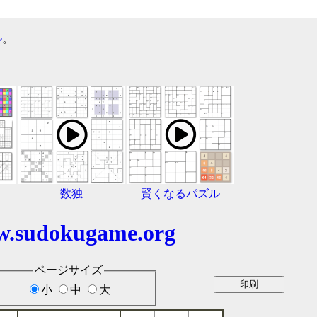
ル
。
数独
賢くなるパズル
.sudokugame.org
ページサイズ
小
中
大