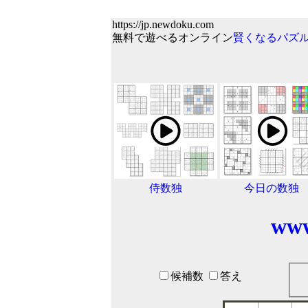
https://jp.newdoku.com
無料で遊べるオンライン
賢くなるパズ
侍数独
今日の数独
www
候補数
答え