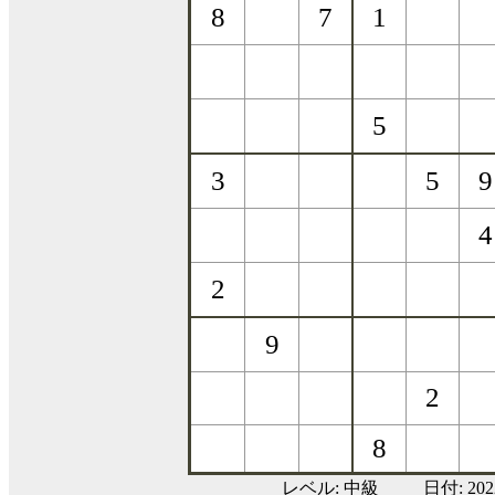
レベル:
中級
日付: 20