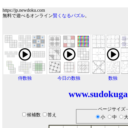
https://jp.newdoku.com
無料で遊べるオンライン
賢くなるパズル
。
侍数独
今日の数独
数独
www.sudokuga
ページサイズ
候補数
答え
小
中