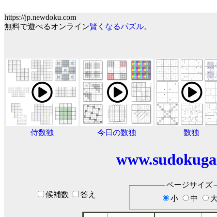
https://jp.newdoku.com
無料で遊べるオンライン
賢くなるパズル
。
侍数独
今日の数独
数独
www.sudokuga
ページサイズ
候補数
答え
小
中