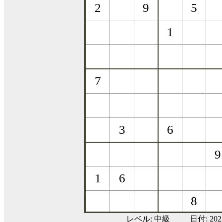
レベル:
中級
日付: 20