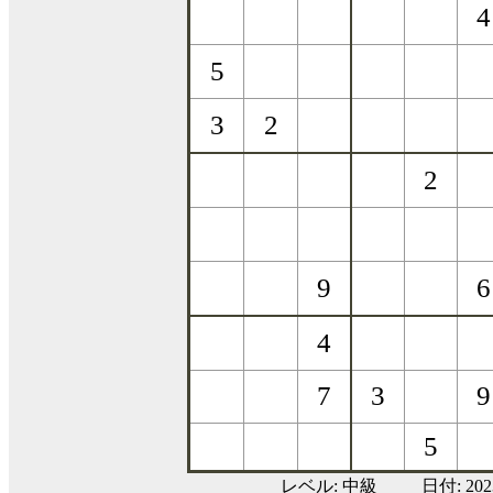
レベル:
中級
日付: 20