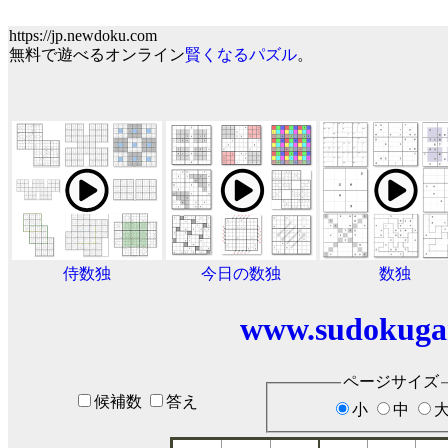
https://jp.newdoku.com
無料で遊べるオンライン
賢くなるパズル
。
侍数独
今日の数独
数独
www.sudokuga
ページサイズ
候補数
答え
小
中