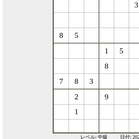
レベル:
中級
日付: 2