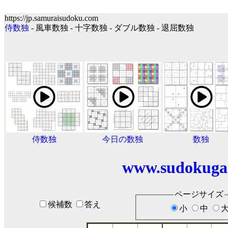
https://jp.samuraisudoku.com
侍数独
- 風車数独 - 十字数独 - ダブル数独 - 退屈数独
侍数独
今日の数独
数独
www.sudokuga
ページサイズ
候補数
答え
小
中