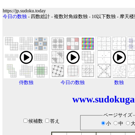
https://jp.sudoku.today
今日の数独
- 四数総計 - 複数対角線数独 - 10以下数独 - 摩天
侍数独
今日の数独
数独
www.sudokuga
ページサイズ
候補数
答え
小
中