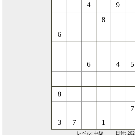
レベル:
中級
日付: 20