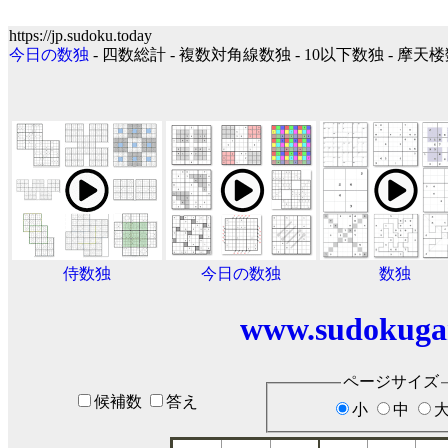
https://jp.sudoku.today
今日の数独
- 四数総計 - 複数対角線数独 - 10以下数独 - 摩天
侍数独
今日の数独
数独
www.sudokuga
ページサイズ
候補数
答え
小
中