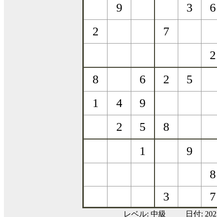
レベル:
中級
日付: 20