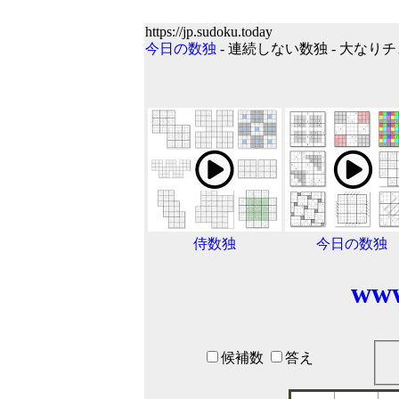
https://jp.sudoku.today
今日の数独
- 連続しない数独 - 大なりチ
侍数独
今日の数独
www
候補数
答え