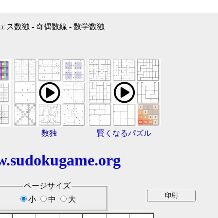
ェス数独 - 奇偶数線 - 数学数独
数独
賢くなるパズル
.sudokugame.org
ページサイズ
小
中
大