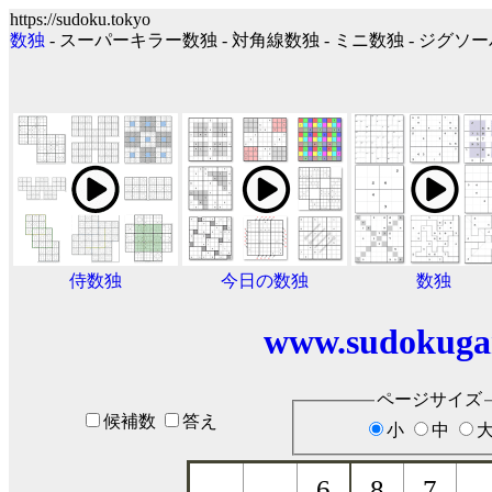
https://sudoku.tokyo
数独
- スーパーキラー数独 - 対角線数独 - ミニ数独 - ジグ
侍数独
今日の数独
数独
www.sudokuga
ページサイズ
候補数
答え
小
中