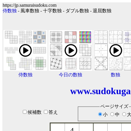
https://jp.samuraisudoku.com
侍数独
- 風車数独 - 十字数独 - ダブル数独 - 退屈数独
侍数独
今日の数独
数独
www.sudokuga
ページサイズ
候補数
答え
小
中