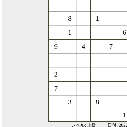
レベル:
上級
日付: 20