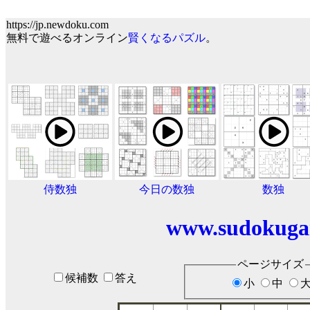
https://jp.newdoku.com
無料で遊べるオンライン
賢くなるパズル
。
侍数独
今日の数独
数独
www.sudokuga
ページサイズ
候補数
答え
小
中