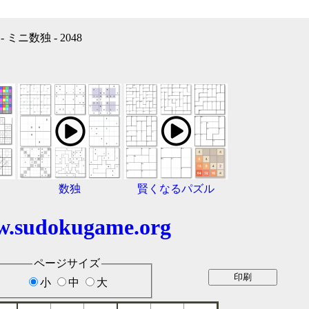
ミニ数独 - 2048
数独
賢くなるパズル
.sudokugame.org
ページサイズ
小
中
大