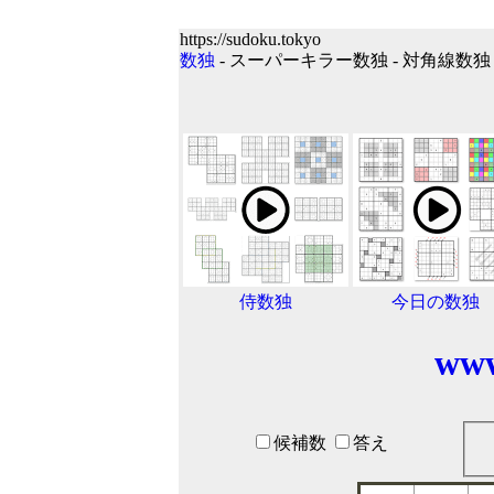
https://sudoku.tokyo
数独
- スーパーキラー数独 - 対角線数独 - 
侍数独
今日の数独
www
候補数
答え