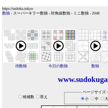
https://sudoku.tokyo
数独
- スーパーキラー数独 - 対角線数独 - ミニ数独 - 2048
侍数独
今日の数独
数独
www.sudokuga
ページサイズ
候補数
答え
小
中