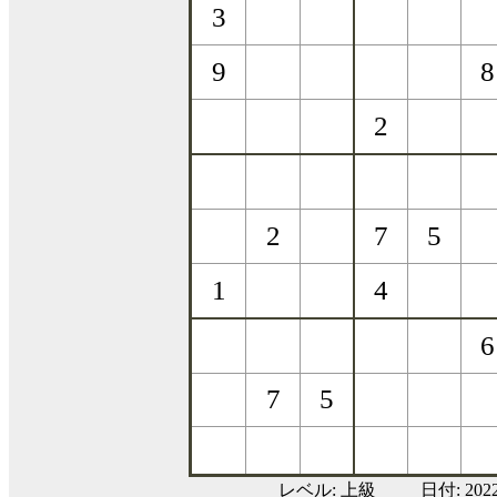
レベル:
上級
日付: 20