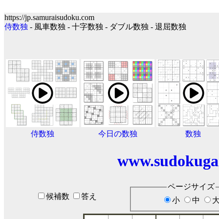
https://jp.samuraisudoku.com
侍数独
- 風車数独 - 十字数独 - ダブル数独 - 退屈数独
侍数独
今日の数独
数独
www.sudokuga
ページサイズ
候補数
答え
小
中