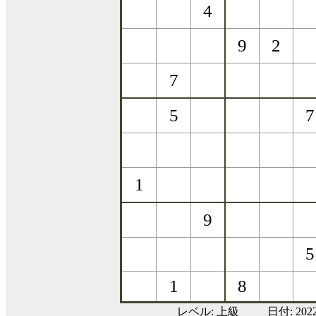
レベル:
上級
日付: 20