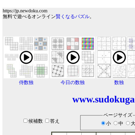
https://jp.newdoku.com
無料で遊べるオンライン
賢くなるパズル
。
侍数独
今日の数独
数独
www.sudokuga
ページサイズ
候補数
答え
小
中