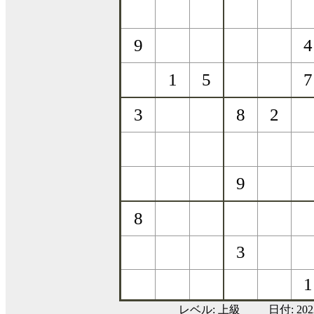
レベル:
上級
日付: 20