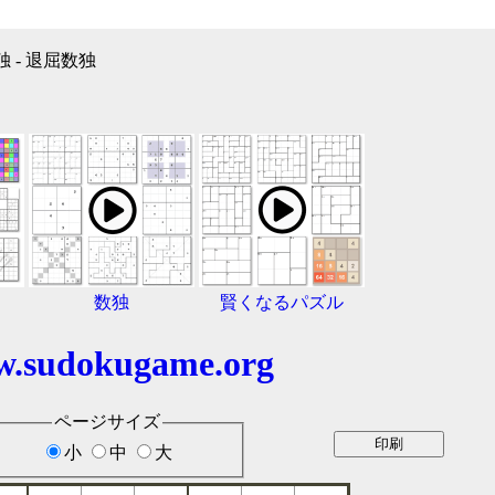
独 - 退屈数独
数独
賢くなるパズル
.sudokugame.org
ページサイズ
小
中
大