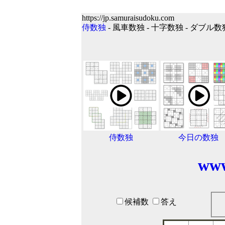
https://jp.samuraisudoku.com
侍数独
- 風車数独 - 十字数独 - ダブル数
侍数独
今日の数独
www
候補数
答え