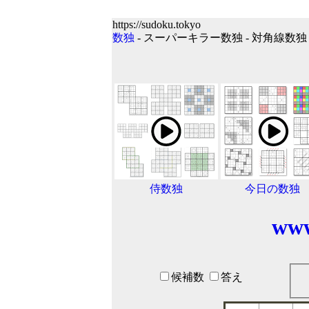
https://sudoku.tokyo
数独
- スーパーキラー数独 - 対角線数独 - 
侍数独
今日の数独
www
候補数
答え