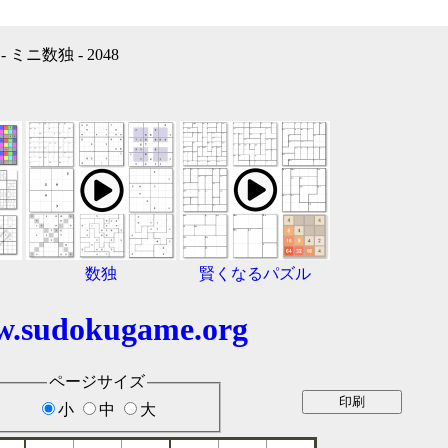
ミニ数独 - 2048
数独
賢くなるパズル
.sudokugame.org
ページサイズ
小
中
大