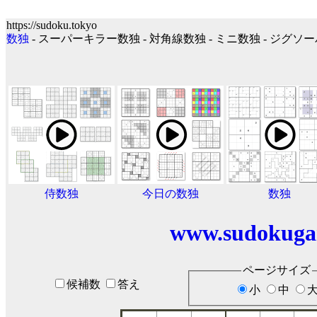
https://sudoku.tokyo
数独
- スーパーキラー数独 - 対角線数独 - ミニ数独 - ジグ
侍数独
今日の数独
数独
www.sudokuga
ページサイズ
候補数
答え
小
中