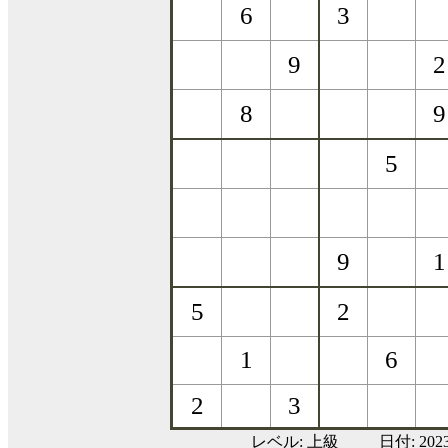
レベル:
上級
日付: 20