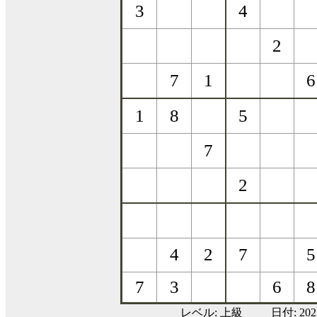
レベル:
上級
日付: 20