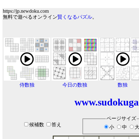
https://jp.newdoku.com
無料で遊べるオンライン
賢くなるパズル
。
侍数独
今日の数独
数独
www.sudokuga
ページサイズ
候補数
答え
小
中