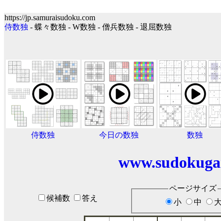
https://jp.samuraisudoku.com
侍数独
- 蝶々数独 - W数独 - 僧兵数独 - 退屈数独
侍数独
今日の数独
数独
www.sudokuga
ページサイズ
候補数
答え
小
中