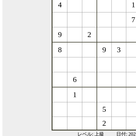
レベル:
上級
日付: 20