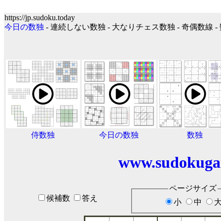
https://jp.sudoku.today
今日の数独
- 連続しない数独 - 大なりチェス数独 - 奇偶数線 -
侍数独
今日の数独
数独
www.sudokuga
ページサイズ
候補数
答え
小
中