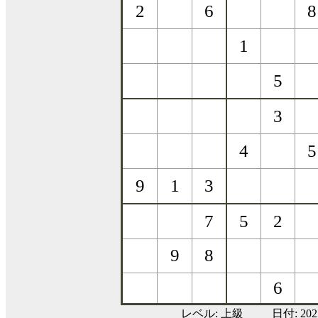
レベル:
上級
日付: 20