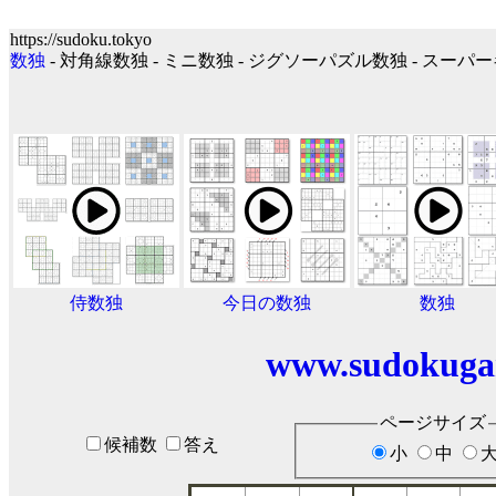
https://sudoku.tokyo
数独
- 対角線数独 - ミニ数独 - ジグソーパズル数独 - スー
侍数独
今日の数独
数独
www.sudokuga
ページサイズ
候補数
答え
小
中