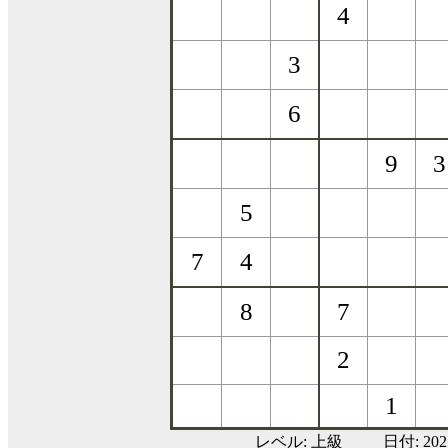
レベル:
上級
日付: 20