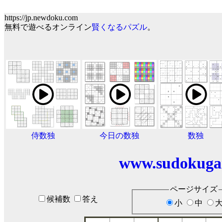
https://jp.newdoku.com
無料で遊べるオンライン
賢くなるパズル
。
侍数独
今日の数独
数独
www.sudokuga
ページサイズ
候補数
答え
小
中