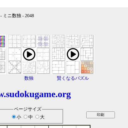
ミニ数独 - 2048
数独
賢くなるパズル
.sudokugame.org
ページサイズ
小
中
大