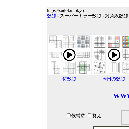
https://sudoku.tokyo
数独
- スーパーキラー数独 - 対角線数独 - 
侍数独
今日の数独
www
候補数
答え