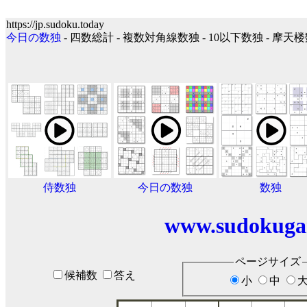
https://jp.sudoku.today
今日の数独
- 四数総計 - 複数対角線数独 - 10以下数独 - 摩天
侍数独
今日の数独
数独
www.sudokuga
ページサイズ
候補数
答え
小
中