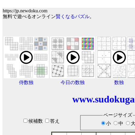
https://jp.newdoku.com
無料で遊べるオンライン
賢くなるパズル
。
侍数独
今日の数独
数独
www.sudokuga
ページサイズ
候補数
答え
小
中