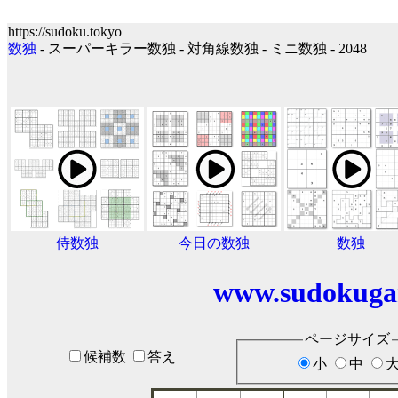
https://sudoku.tokyo
数独
- スーパーキラー数独 - 対角線数独 - ミニ数独 - 2048
侍数独
今日の数独
数独
www.sudokuga
ページサイズ
候補数
答え
小
中