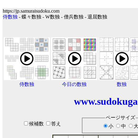
https://jp.samuraisudoku.com
侍数独
- 蝶々数独 - W数独 - 僧兵数独 - 退屈数独
侍数独
今日の数独
数独
www.sudokuga
ページサイズ
候補数
答え
小
中