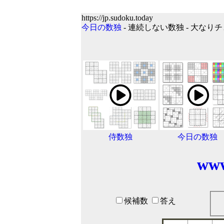
https://jp.sudoku.today
今日の数独
- 連続しない数独 - 大なりチ
侍数独
今日の数独
www
候補数
答え