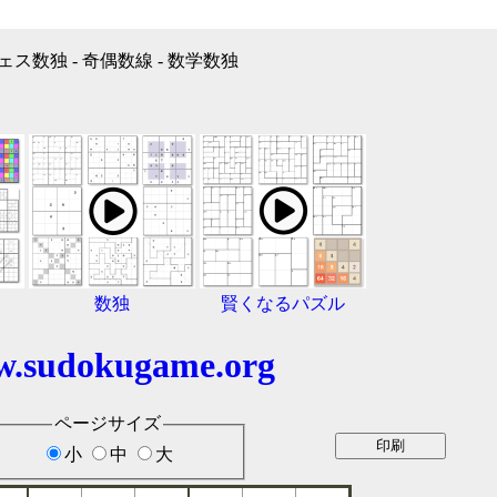
ェス数独 - 奇偶数線 - 数学数独
数独
賢くなるパズル
.sudokugame.org
ページサイズ
小
中
大