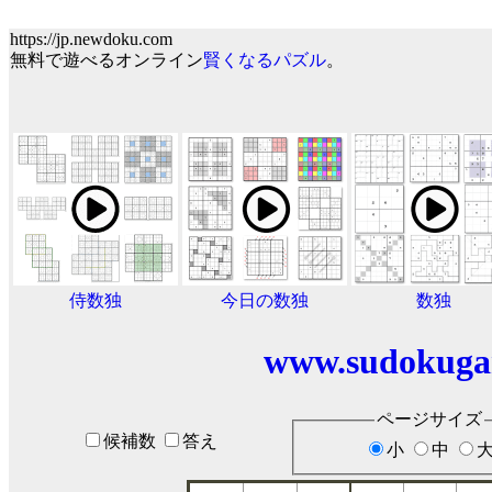
https://jp.newdoku.com
無料で遊べるオンライン
賢くなるパズル
。
侍数独
今日の数独
数独
www.sudokuga
ページサイズ
候補数
答え
小
中